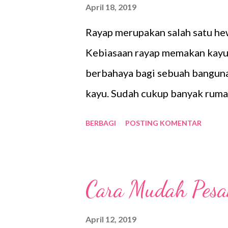
April 18, 2019
Namun sebaliknya jika materi ti
Rayap merupakan salah satu he
isinya kurang bagus maka bisa d
Kebiasaan rayap memakan kayu
berjalan kurang lancar. Oleh ka
berbahaya bagi sebuah banguna
merupaka...
kayu. Sudah cukup banyak ruma
karena rayap ini. Karena cuku
BERBAGI
POSTING KOMENTAR
rayap ini maka melakukan upay
pada sebuah bangunan konstruk
bahan kayu merupakan hal yang 
Cara Mudah Pesan
pencegahan serta pemberantasa
dua macam sebelum bangunan te
April 12, 2019