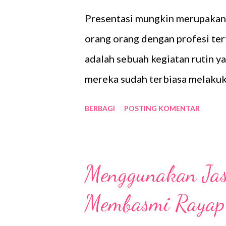
a
Presentasi mungkin merupakan s
n
orang orang dengan profesi tert
adalah sebuah kegiatan rutin y
mereka sudah terbiasa melakuk
terlalu kesulitan dalam melakuk
BERBAGI
POSTING KOMENTAR
kita yang belum terbiasa mela
melakukan presentasi. Tentunya
timbul saat melakukan present
Menggunakan Jas
presentasi ini bisa dibilang g
Membasmi Rayap
kita presentasikan bagus serta 
percaya diri maka presentasi b