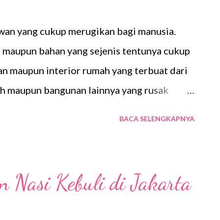
dak kita kuasai dan juga materi presentasi
wan yang cukup merugikan bagi manusia.
ibilang nantinya presentasi kita akan
 maupun bahan yang sejenis tentunya cukup
rena itu bisa dibilang materi presentasi
n maupun interior rumah yang terbuat dari
h maupun bangunan lainnya yang rusak
p berbahaya dan merugikannya keberadaan
BACA SELENGKAPNYA
a pencegahan dan juga pembasmian rayap
si maupun benda lain yang terbuat dari
penting untuk dilakukan. Untuk jenis
 Nasi Kebuli di Jakarta
n pada bangunan ini secara garis besar ada
rsebut dibuat (pra konstruksi) dan setelah