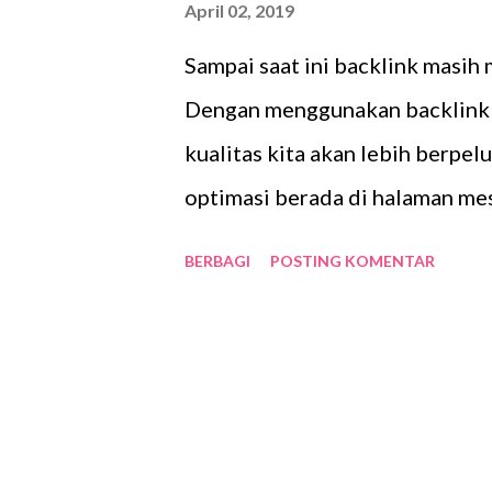
April 02, 2019
sendiri. Jika nasi kebuli yang 
Sampai saat ini backlink masih 
untuk acara hajatan dan lain s
Dengan menggunakan backlink 
tidak ada waktu untuk membua
kualitas kita akan lebih berpe
optimasi berada di halaman me
lainnya. Namun sebaliknya jika
BERBAGI
POSTING KOMENTAR
melakukan link building maka b
malah web kita terkena penalti
sandbox atau yang lebih parah j
mencari backlink hendaknya ki
backlink yang kita pakai. Namun