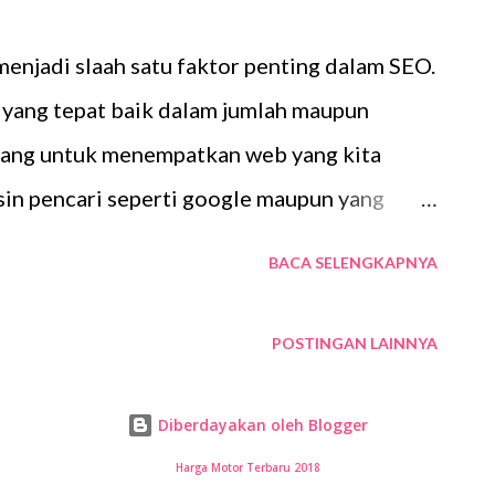
kita butuhkan cukup banyak misalnya saja
menjadi slaah satu faktor penting dalam SEO.
ebagainya sementara kita tidak mampu atau
yang tepat baik dalam jumlah maupun
tnya maka memesan atau menggun...
luang untuk menempatkan web yang kita
sin pencari seperti google maupun yang
 kita secara serampangan saja dalam
BACA SELENGKAPNYA
ukannya web kita posisinya naik bisa jadi
 atau hukuman dari google enath itu terkena
POSTINGAN LAINNYA
ika web kita deindex. Untuk itulah dalam
ta memperhatikan kualitas dari sumber
Diberdayakan oleh Blogger
 yang seringkali jadi masalah adalah kita
Harga Motor Terbaru 2018