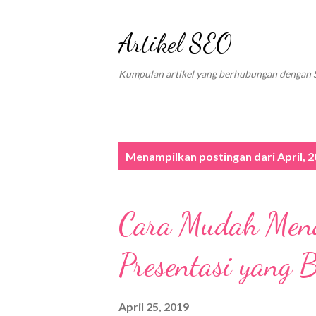
Artikel SEO
Kumpulan artikel yang berhubungan dengan 
P
Menampilkan postingan dari April, 
o
s
Cara Mudah Mend
t
i
Presentasi yang 
n
g
April 25, 2019