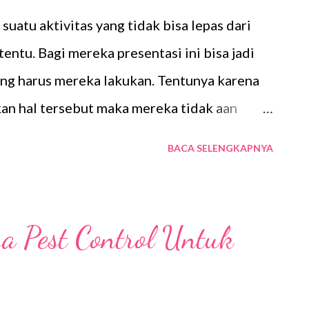
uatu aktivitas yang tidak bisa lepas dari
entu. Bagi mereka presentasi ini bisa jadi
ang harus mereka lakukan. Tentunya karena
an hal tersebut maka mereka tidak aan
annya. Tentunya hal ini agak berbeda jika
BACA SELENGKAPNYA
kukan presentasi kemudian disuruh
 ada beberapa kesulitan yang bisa saja
asi tersebut. Sebenarnya melakukan
a Pest Control Untuk
ampang gampang susah. Selama materi yang
kita menguasainya serta kita punya rasa
iasanay bisa kita lakukan dengan mudah.